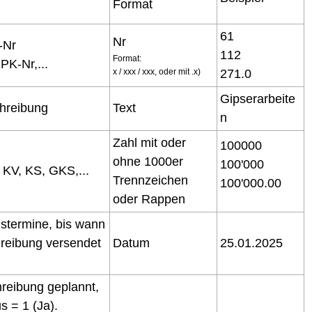
Format
61
Nr
g-Nr
112
Format:
PK-Nr,...
x / xxx / xxx, oder mit .x)
271.0
Gipserarbeite
chreibung
Text
n
Zahl mit oder
100000
ohne 1000er
100'000
 KV, KS, GKS,...
Trennzeichen
100'000.00
oder Rappen
stermine, bis wann
hreibung versendet
Datum
25.01.2025
hreibung geplannt,
s = 1 (Ja).