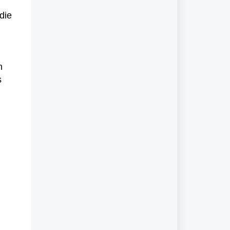
die
n
s