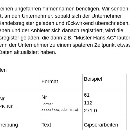
r einen ungefähren Firmennamen benötigen. Wir senden 
tt an den Unternehmer, sobald sich der Unternehmer
 Handelsregister geladen und rückwirkend überschrieben.
ben und der Anbieter sich danach registriert, wird die
egister geladen, die dann z.B. "Muster Hans AG" laute
wenn der Unternehmer zu einem späteren Zeitpunkt etwa
Daten aktualisiert haben.
den
Beispiel
Format
61
Nr
-Nr
112
Format:
K-Nr,...
x / xxx / xxx, oder mit .x)
271.0
hreibung
Text
Gipserarbeiten