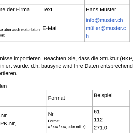
me der Firma
Text
Hans Muster
info@muster.ch
e
E-Mail
müller@muster.c
se aber auch weiterleiten
son)
h
isse importieren. Beachten Sie, dass die Struktur (BKP
finiert wurde, d.h. bausync wird Ihre Daten entsprechend
rtieren.
den
Beispiel
Format
61
Nr
g-Nr
112
Format:
PK-Nr,...
x / xxx / xxx, oder mit .x)
271.0