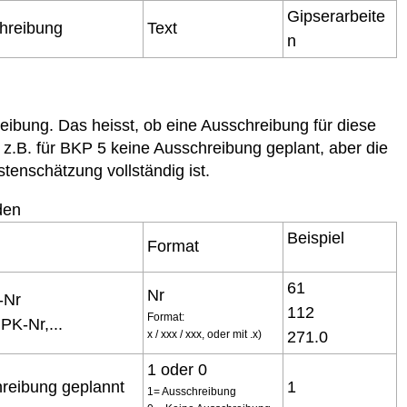
Gipserarbeite
chreibung
Text
n
reibung. Das hei
ss
t, ob eine Ausschreibung für diese
st z.B. für BKP 5 keine Ausschreibung geplant, aber die
tenschätzung vollständig ist.
den
Beispiel
Format
61
Nr
g-Nr
112
Format:
PK-Nr,...
x / xxx / xxx, oder mit .x)
271.0
1 oder 0
hreibung geplannt
1
1= Ausschreibung