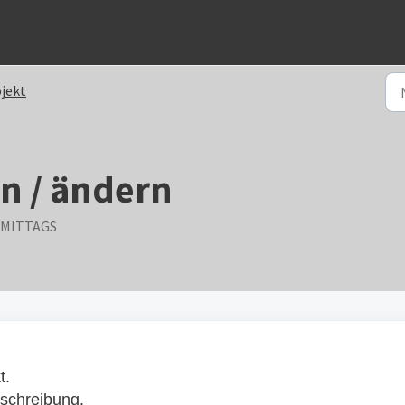
jekt
en / ändern
CHMITTAGS
kt.
sschreibung.